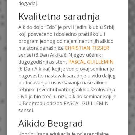
događaj.
Kvalitetna saradnja
Aikido dojo “Edo” je prvi i jedini klub u Srbiji
koji posvećeno i dosledno prati školu i
program jednog od najeminentnijih aikido
majstora današnjice
CHRISTIAN TISSIER
sensei (8 Dan Aikikai). Njegov učenik i
dugogodišnji asistent
PASCAL GUILLEMIN
(6 Dan Aikikai) koji je vodio ovaj seminar je
nagovestio nastavak saradnje u vidu daljeg
podučavanja i usavršavanja naše aikido
tehnike i sveobuhvatnog aikido školovanja.
Ovo je bio treći u nizu aikido seminar koji je
u Beogradu održao PASCAL GUILLEMIN
sensei.
Aikido Beograd
Kontinuirana edukacija je od esencijalne