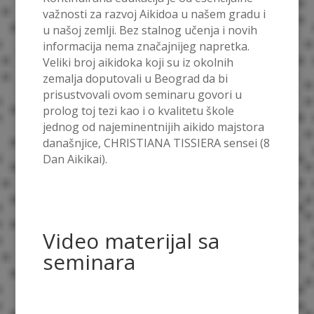
važnosti za razvoj Aikidoa u našem gradu i
u našoj zemlji. Bez stalnog učenja i novih
informacija nema značajnijeg napretka.
Veliki broj aikidoka koji su iz okolnih
zemalja doputovali u Beograd da bi
prisustvovali ovom seminaru govori u
prolog toj tezi kao i o kvalitetu škole
jednog od najeminentnijih aikido majstora
današnjice, CHRISTIANA
TISSIERA sensei (8
Dan Aikikai).
Video materijal sa
seminara