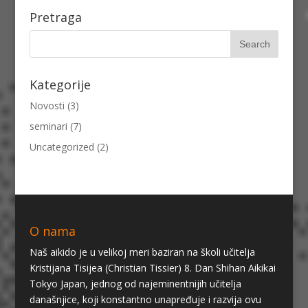
Pretraga
Kategorije
Novosti
(3)
seminari
(7)
Uncategorized
(2)
O nama
Naš aikido je u velikoj meri baziran na školi učitelja
Kristijana Tisijea (Christian Tissier) 8. Dan Shihan Aikikai
Tokyo Japan, jednog od najeminentnijih učitelja
današnjice, koji konstantno unapređuje i razvija ovu