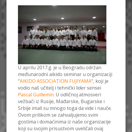
U aprilu 2017.g. je u Beogradu održan
međunarodni aikido seminar u organizaciji
“
AIKIDO ASSOCIATION FUJIYAMA
“, koji je
vodio naš učitelj i tehnički lider sensei
Pascal Guillemin
. U odličnoj atmosveri
vežbači iz Rusije, Mađarske, Bugarske i
Srbije imali su mnogo toga da vide i nauče.
Ovom prilikom se zahvaljujemo svim
gostima i domaćinima iz naše organizacije
koji su svojim prisustvom uveličali ovaj